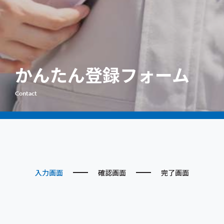
私たちについて
企業向けサービス
求職者向けサービス
かんたん登録フォーム
お知らせ
Contact
キャラクター
新卒採用
STAFF PAGE
入力画面
確認画面
完了画面
個人情報保護方針
労働派遣事業の公開
一般事業主行動計画
優良派遣事業者行動指針