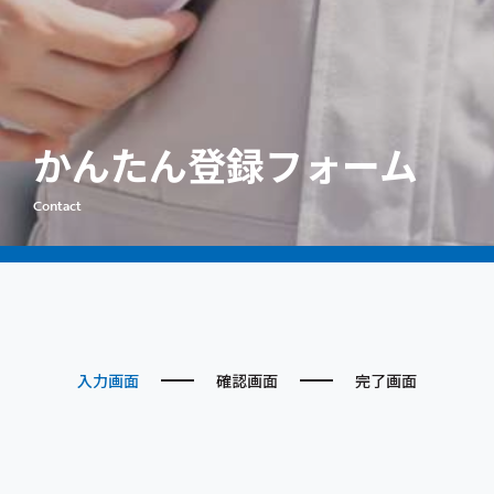
私たちについて
企業向けサービス
求職者向けサービス
かんたん登録フォーム
お知らせ
Contact
キャラクター
新卒採用
STAFF PAGE
入力画面
確認画面
完了画面
個人情報保護方針
労働派遣事業の公開
一般事業主行動計画
優良派遣事業者行動指針