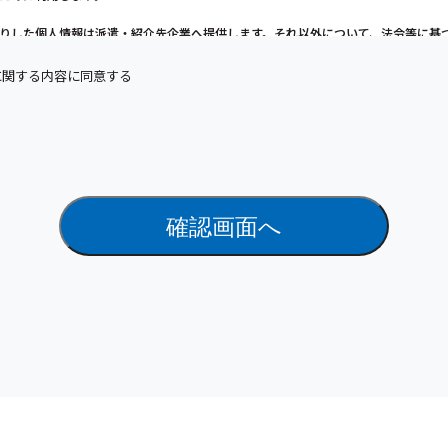
りした個人情報は派遣・紹介先企業へ提供します。それ以外について、法令等に基
個人情報を本人の同意を得ずに第三者へ提供することはありません。
に関する内容に同意する
情報の取扱いを委託することがあります。委託にあたっては、委託先における個人
れるよう、委託先に対する必要かつ適切な監督を行います。
情報の利用目的の通知、開示、内容の訂正・追加または削除、利用の停止・消去お
の停止、第三者提供記録の開示（「開示等」といいます。）を受け付けております
以下の「個人情報苦情及び相談窓口」で受け付けます。
報の提供は任意です。ただし、個人情報を提供されない情報によっては、上記利用
障が生じる恐れがあります。
ていただいた個人情報はSSLにより暗号化されます。
報苦情及び相談窓口
エンジニアリング 総務課 TEL：03-3505-3737 Email：
e-privacy@
9時～18時（土日祝日除く）